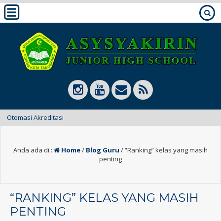
1 tahun ya
Anda ada di :
Home
/
Blog Guru
/
“Ranking” kelas yang masih
penting
“RANKING” KELAS YANG MASIH
PENTING